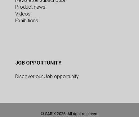
Newsletter subscription
Product news
Videos
Exhibitions
JOB OPPORTUNITY
Discover our Job opportunity
© SARIX 2026. All right reserved.
This site is registered on
as a development site. Switch to a production
wpml.org
site key to
.
remove this banner