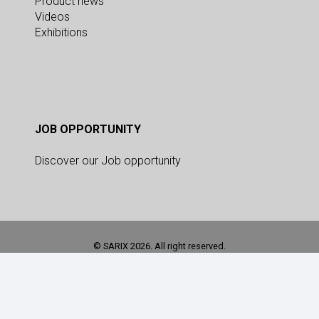
Product news
Videos
Exhibitions
JOB OPPORTUNITY
Discover our Job opportunity
© SARIX 2026. All right reserved.
This site is registered on
as a development site. Switch to a production
wpml.org
site key to
.
remove this banner