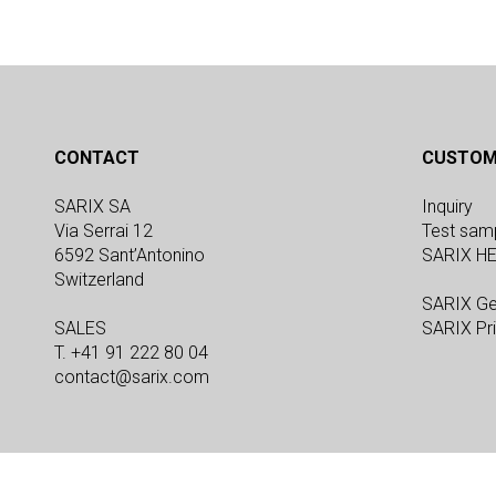
CONTACT
CUSTOM
SARIX SA
Inquiry
Via Serrai 12
Test sam
6592 Sant’Antonino
SARIX H
Switzerland
SARIX Ge
SALES
SARIX Pri
T. +41 91 222 80 04
contact@sarix.com