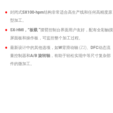
封闭式
SX100-hpm
结构非常适合高生产线和任何高精度原
型加工。
SX-HMI，”板载 “
摆臂控制台界面用户友好，配有全彩触摸
屏面板和操作板，可监控整个加工过程。
最新设计中的其他选项，如
W
背滑动轴 (Z2)、
DFC
动态流
量控制器和
A/B 旋转轴
，有助于轻松实现中等尺寸复杂部
件的微加工。