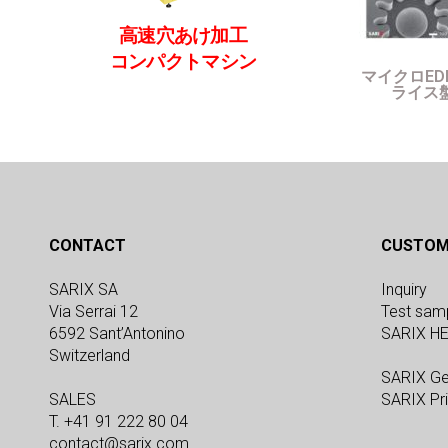
高速穴あけ加工
コンパクトマシン
マイクロED
ライス盤
CONTACT
CUSTOM
SARIX SA
Inquiry
Via Serrai 12
Test sam
6592 Sant’Antonino
SARIX H
Switzerland
SARIX Ge
SALES
SARIX Pri
T. +41 91 222 80 04
contact@sarix.com