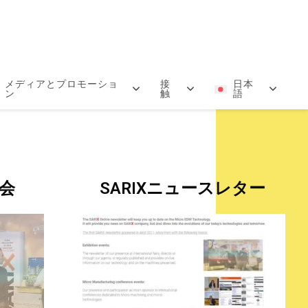
メディアとプロモーショ
接
日本
ン
触
語
示会
SARIXニュースレター