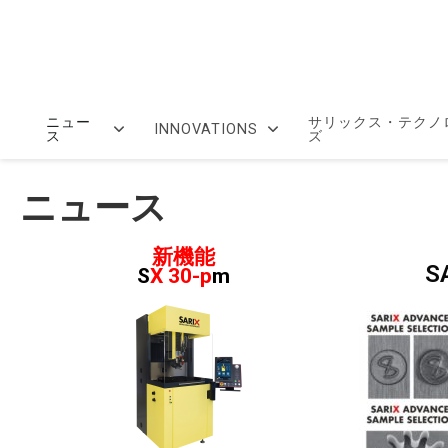
ニュー
サリックス・テクノ
INNOVATIONS
ス
ズ
ニュース
新機能
S
S
X
30-p
m