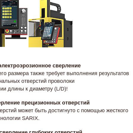
электроэрозионное сверление
го размера также требует выполнения результатов
чальных отверстий проволоки
и длины к диаметру (L/D)!
ерление прецизионных отверстий
ерстий может быть достигнуто с помощью жесткого
хнологии SARIX.
сверление глубоких отверстий