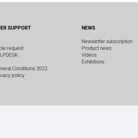
ER SUPPORT
NEWS
Newsletter subscription
ple request
Product news
ELPDESK
Videos
Exhibitions
neral Conditions 2022
vacy policy
© SARIX 2026. All right reserved.