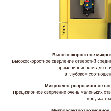
Высокоскоростное микро
Высокоскоростное сверление отверстий средне
прямолинейности для на
в глубоком соотношени
Микроэлектроэрозионное св
Прецизионное сверление очень маленьких отв
допуска те
Микроэлектроэрозионное 